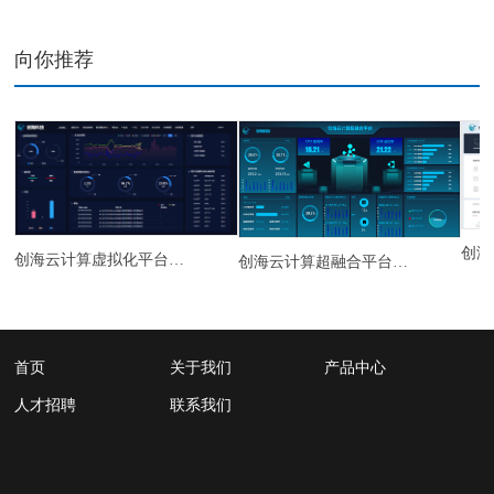
向你推荐
创海云计算虚拟化平台V2.0
创海云计算超融合平台V2.0
首页
关于我们
产品中心
人才招聘
联系我们