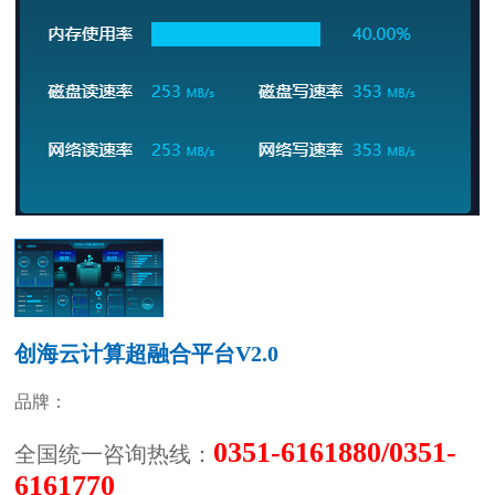
创海云计算超融合平台V2.0
品牌：
0351-6161880/0351-
全国统一咨询热线：
6161770