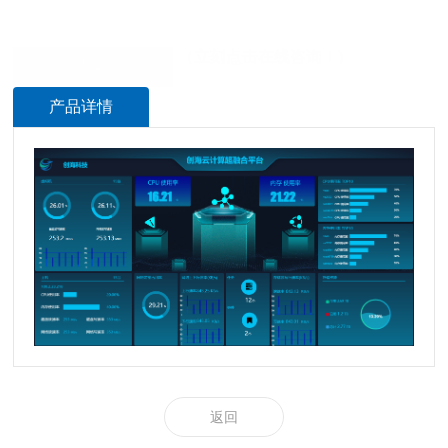
（立刻点击在线咨询！)
立即咨询
产品详情
返回