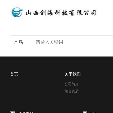
产品
首页
关于我们
公司简介
荣誉资质